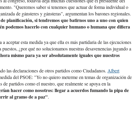
s al congreso, todavía deja muchas cuestiones que el presidente del
omento. "Queremos saber si tenemos que actuar de forma individual o
izada de gánsteres y gánsteras", argumentan los barones regionales.
 de planificación, si tendremos que batirnos uno a uno con quien
mbién podemos hacerlo con cualquier humano o humana que difiera
 a aceptar esta medida ya que ella es más partidaria de las ejecuciones
Ya puestos, ¿por qué no solucionamos nuestras desavenencias jugando a
 ahora mismo para ya ser absolutamente iguales que nuestros
do las declaraciones de otros partidos como Ciudadanos.
Albert
 medida del PSOE: "Yo no quiero meterme en temas de organización de
eas de partidos como el nuestro, que realmente se apoya en la
rían hacer como nosotros: llegar a acuerdos fumando la pipa de
currir al gramo de a paz"
.