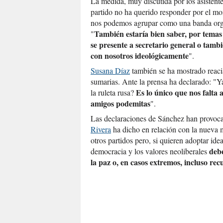
La medida, muy discutida por los asistente
partido no ha querido responder por el m
nos podemos agrupar como una banda organ
También estaría bien saber, por temas
"
se presente a secretario general o ta
con nosotros ideológicamente
".
Susana Díaz
también se ha mostrado reacia
sumarias. Ante la prensa ha declarado: "
Es lo único que nos falta
la ruleta rusa?
amigos podemitas
".
Las declaraciones de Sánchez han provoca
Rivera
ha dicho en relación con la nueva
otros partidos pero, si quieren adoptar id
debe
democracia y los valores neoliberales
la paz o, en casos extremos, incluso re