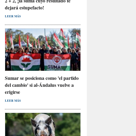
2 + 2, ¡la suma cuyo resultado te
dejará estupefacto!
LEER MÁS
Sumar se posiciona como 'el partido
del cambio' si al-Ándalus vuelve a
erigirse
LEER MÁS