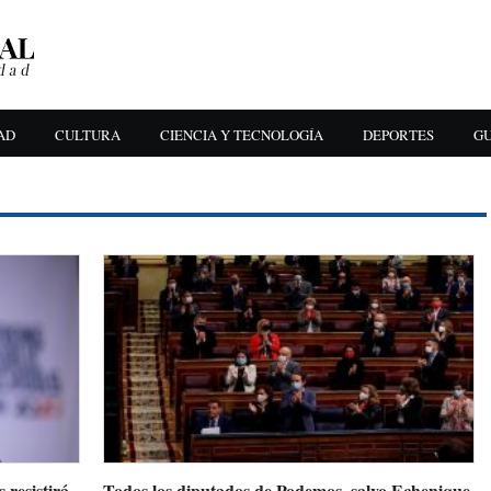
AD
CULTURA
CIENCIA Y TECNOLOGÍA
DEPORTES
GU
resistirá
Todos los diputados de Podemos, salvo Echenique,