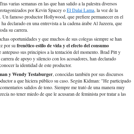
as varias semanas en las que han salido a la palestra diversos
 protagonizados por Kevin Spacey o
El Dalai Lama
, la voz de la
a. Un famoso productor Hollywood, que prefiere permanecer en el
 ha declarado en una entrevista a la cadena árabe Al Jazeera, que
oda su carrera.
uchas oportunidades y que muchos de sus colegas siempre se han
frenético estilo de vida y el efecto del consumo
vez por su
e antepuso sus principios a la tentación del momento. Brad Pitt y
 carrera de apoyo y silencio con los acosadores, han declarado
onocer la identidad de este productor.
dman y Wendy Testaburger
, conocidas también por sus discursos
roductor a que hiciera público su caso. Según Kidman: "He participado
o comentarios salidos de tono. Siempre me trató de una manera muy
recía no tener miedo de que le acusaran de feminista por tratar a las